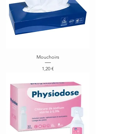
Mouchoirs
Prix
1,20 €