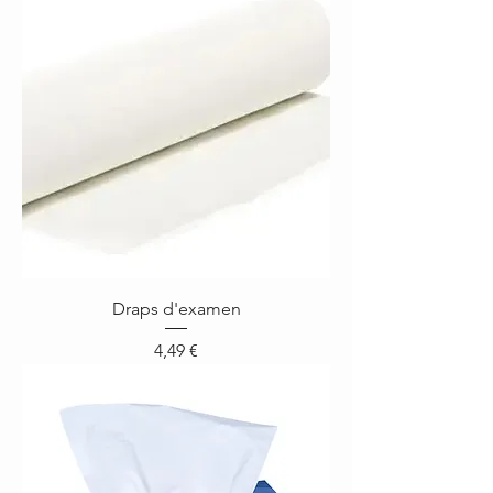
Draps d'examen
Prix
4,49 €