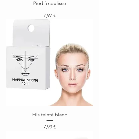
Pied à coulisse
Prix
7,97 €
Fils teinté blanc
Prix
7,99 €