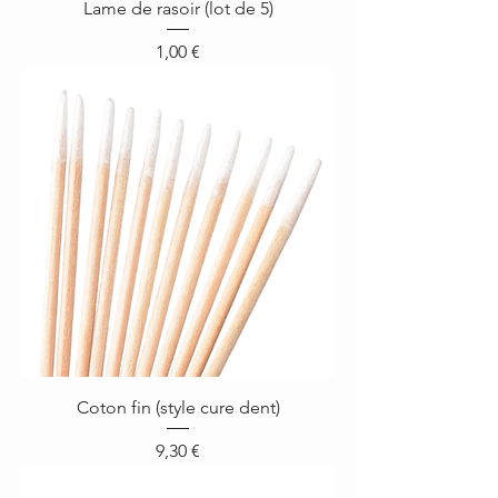
Lame de rasoir (lot de 5)
Prix
1,00 €
Coton fin (style cure dent)
Prix
9,30 €