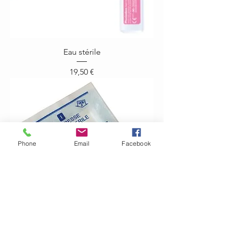
Eau stérile
Prix
19,50 €
Phone
Email
Facebook