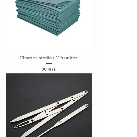
Champs stérile ( 125 unités)
Prix
29,90 €