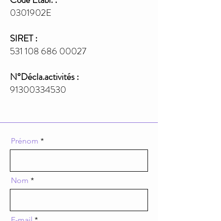
0301902E
SIRET :
531 108 686 00027
N°Décla.activités :
91300334530
Prénom
Nom
E-mail