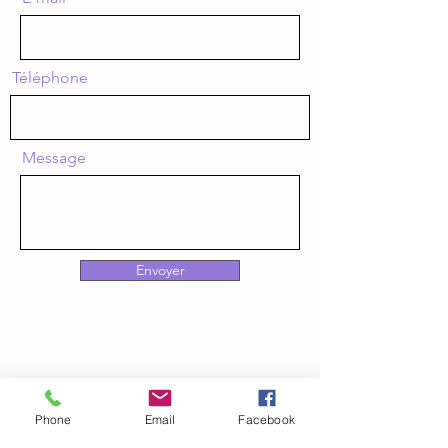
Téléphone
Message
Envoyer
Contact
Phone
Email
Facebook
ARISLIA CFA & OF