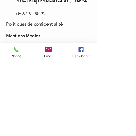
30340 Méjannes-lès-Alès , France
06.67.61.88.92
Politiques de confidentialité
Mentions légales
Informations légales
Phone
Email
Facebook
arisliaformation@hotmail.com
La certification qualité a été délivrée au titre
de la catégorie d'action suivante:
Actions de formation
Actions d formation par apprentissage
Découvrez notre certification Qualiopi