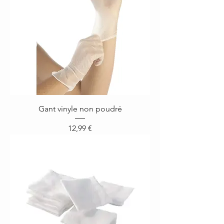
Gant vinyle non poudré
Prix
12,99 €