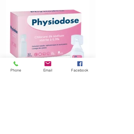
Phone
Email
Facebook
Eau stérile
Prix
19,50 €