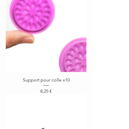
Support pour colle x10
Prix
8,25 €