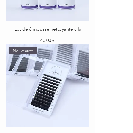
Lot de 6 mousse nettoyante cils
Prix
40,00 €
Nouveauté