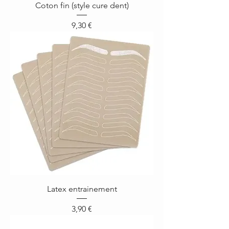
Coton fin (style cure dent)
Prix
9,30 €
Latex entrainement
Prix
3,90 €