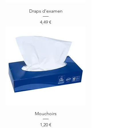
Draps d'examen
Prix
4,49 €
Mouchoirs
Prix
1,20 €