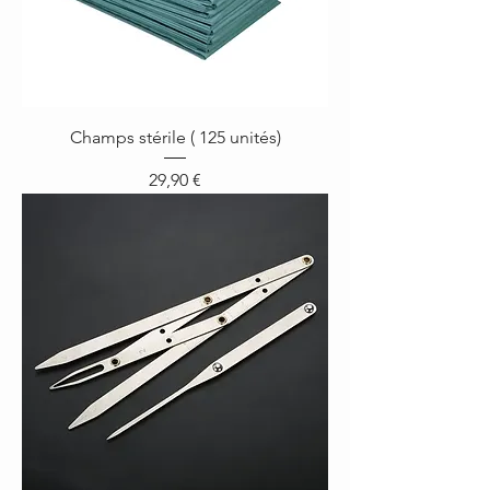
Champs stérile ( 125 unités)
Prix
29,90 €