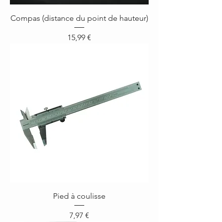
Compas (distance du point de hauteur)
Prix
15,99 €
Pied à coulisse
Prix
7,97 €