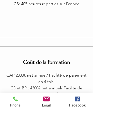
CS: 405 heures réparties sur l'année
Coût de la formation
CAP 2300€ net annuel/ Facilité de paiement
en 4 fois.
CS et BP : 4300€ net annuel/ Facilité de
paiement en 4 fois.
Phone
Email
Facebook
Trousseau de démarrage non pris en
charges (valeur moyenne à charge de
l'élève 500€).