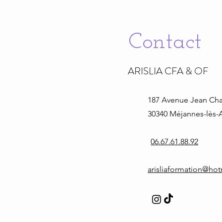
Contact
ARISLIA CFA & OF
187 Avenue Jean
Cha
30340 Méjannes-lès-A
06.67.61.88.92
arisliaformation@ho