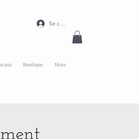
Se connecter
ocaux
Boutique
More
sement