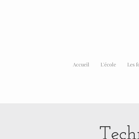
Accueil
L'école
Les f
Techn