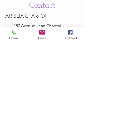
Contact
ARISLIA CFA & OF
187 Avenue Jean
Chaptal
30340 Méjannes-lès-Alès , France
Phone
Email
Facebook
06.67.61.88.92
Politiques de confidentialité
Mentions légales
Informations légales
arisliaformation@hotmail.com
La certification qualité a été délivrée au titre
de la catégorie d'action suivante: