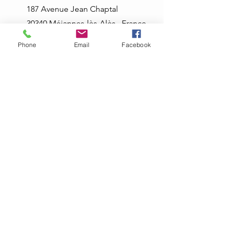
187 Avenue Jean
Chaptal
30340 Méjannes-lès-Alès , France
06.67.61.88.92
Phone
Email
Facebook
Politiques de confidentialité
Mentions légales
Informations légales
arisliaformation@hotmail.com
La certification qualité a été délivrée au titre
de la catégorie d'action suivante:
Actions de formation
Actions d formation par apprentissage