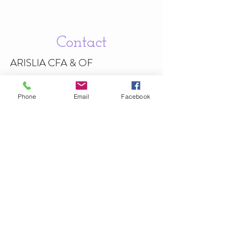
Contact
ARISLIA CFA & OF
187 Avenue Jean
Chaptal
30340 Méjannes-lès-Alès , France
Phone
Email
Facebook
06.67.61.88.92
Politiques de confidentialité
Mentions légales
Informations légales
arisliaformation@hotmail.com