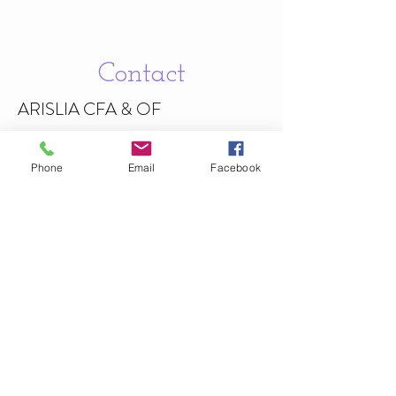
Contact
ARISLIA CFA & OF
187 Avenue Jean
Chaptal
30340 Méjannes-lès-Alès , France
Phone
Email
Facebook
06.67.61.88.92
Politiques de confidentialité
Mentions légales
Informations légales
arisliaformation@hotmail.com