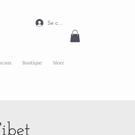
Se connecter
ocaux
Boutique
More
ibet