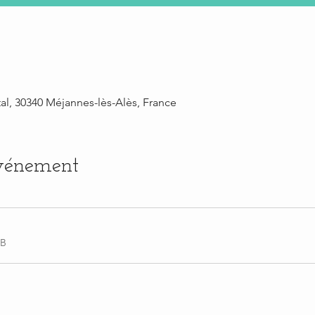
al, 30340 Méjannes-lès-Alès, France
événement
KB