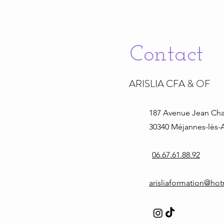
Contact
ARISLIA CFA & OF
187 Avenue Jean
Cha
30340 Méjannes-lès-A
06.67.61.88.92
arisliaformation@ho