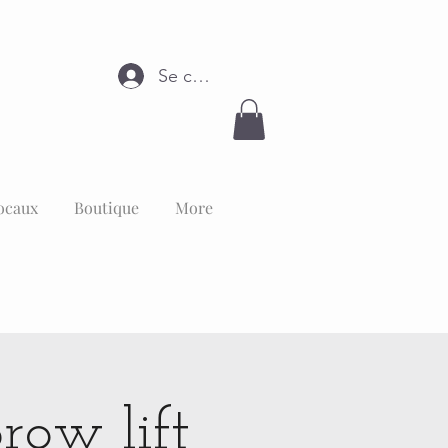
Se connecter
ocaux
Boutique
More
row lift