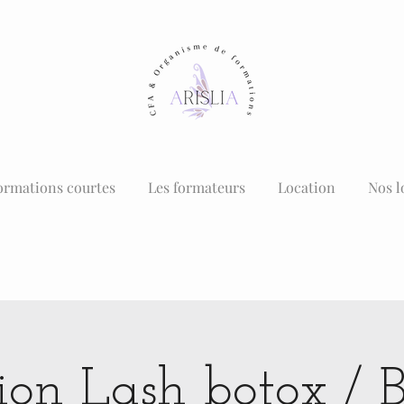
ormations courtes
Les formateurs
Location
Nos l
on Lash botox / B