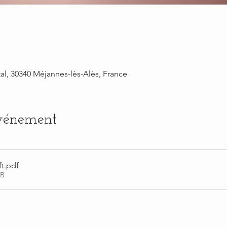
al, 30340 Méjannes-lès-Alès, France
événement
ft
.pdf
KB