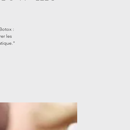
Botox :
er les
atique."