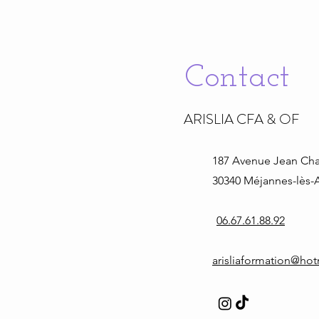
Contact
ARISLIA CFA & OF
187 Avenue Jean
Cha
30340 Méjannes-lès-A
06.67.61.88.92
arisliaformation@ho