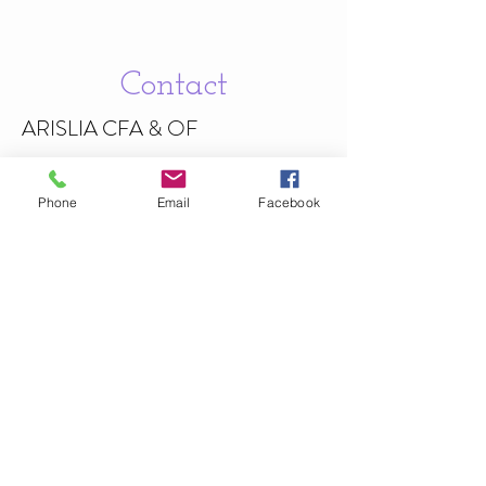
Contact
ARISLIA CFA & OF
187 Avenue Jean
Chaptal
30340 Méjannes-lès-Alès , France
Phone
Email
Facebook
06.67.61.88.92
Politiques de confidentialité
Mentions légales
Informations légales
arisliaformation@hotmail.com