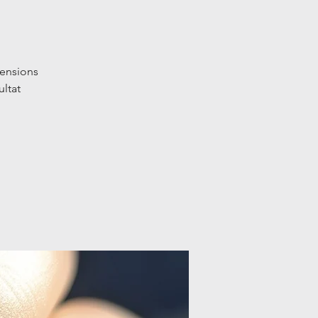
tensions
ultat