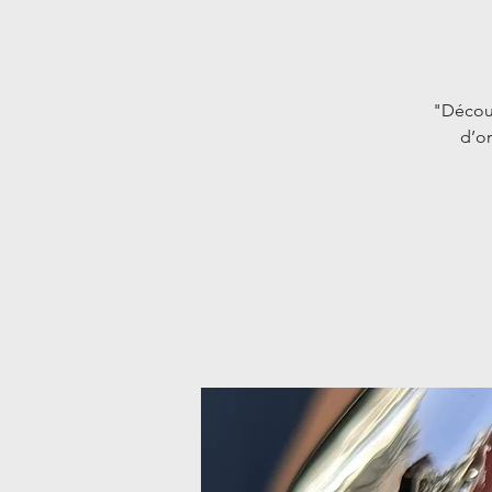
"Découv
d’on