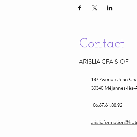
Contact
ARISLIA CFA & OF
187 Avenue Jean
Cha
30340 Méjannes-lès-A
06.67.61.88.92
arisliaformation@ho