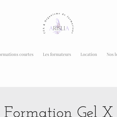
ormations courtes
Les formateurs
Location
Nos l
Formation Gel X