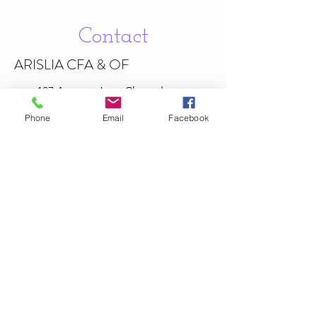
Contact
ARISLIA CFA & OF
187 Avenue Jean
Chaptal
30340 Méjannes-lès-Alès , France
Phone
Email
Facebook
06.67.61.88.92
Politiques de confidentialité
Mentions légales
Informations légales
arisliaformation@hotmail.com
La certification qualité a été délivrée au titre