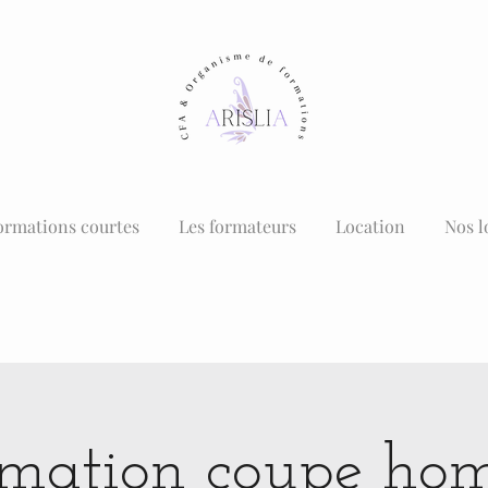
ormations courtes
Les formateurs
Location
Nos l
mation coupe h