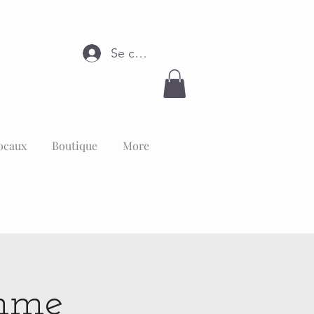
Se connecter
ocaux
Boutique
More
omme