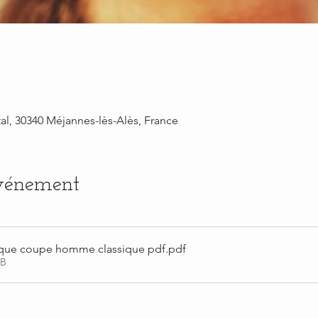
al, 30340 Méjannes-lès-Alès, France
événement
que coupe homme classique pdf
.pdf
KB