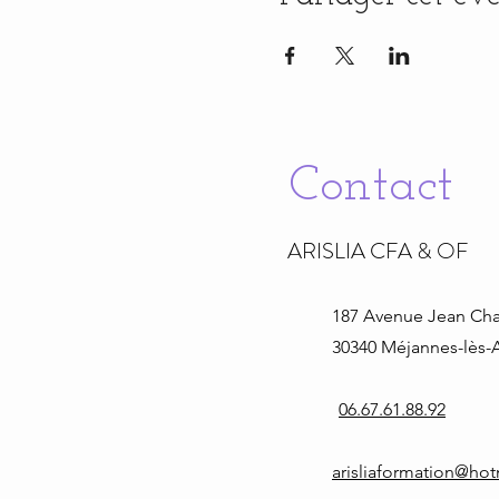
Contact
ARISLIA CFA & OF
187 Avenue Jean
Cha
30340 Méjannes-lès-A
06.67.61.88.92
arisliaformation@ho