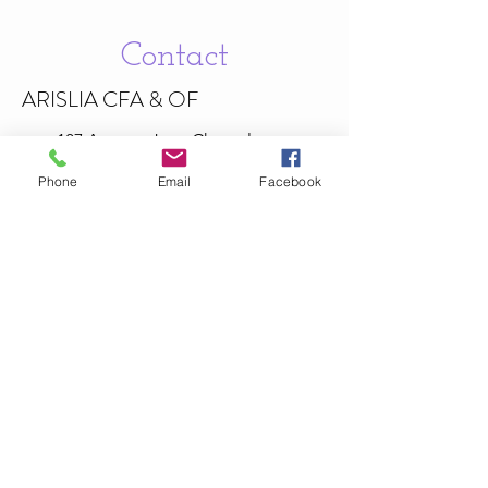
Contact
ARISLIA CFA & OF
187 Avenue Jean
Chaptal
30340 Méjannes-lès-Alès , France
Phone
Email
Facebook
06.67.61.88.92
Politiques de confidentialité
Mentions légales
Informations légales
arisliaformation@hotmail.com
La certification qualité a été délivrée au titre