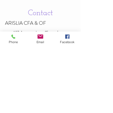
Contact
ARISLIA CFA & OF
187 Avenue Jean
Chaptal
30340 Méjannes-lès-Alès , France
Phone
Email
Facebook
06.67.61.88.92
Politiques de confidentialité
Mentions légales
Informations légales
arisliaformation@hotmail.com
La certification qualité a été délivrée au titre