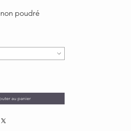
e non poudré
outer au panier