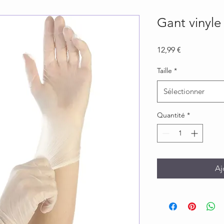
Gant vinyl
Prix
12,99 €
Taille
*
Sélectionner
Quantité
*
Aj