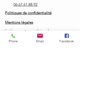
06.67.61.88.92
Politiques de confidentialité
Mentions légales
Informations légales
Phone
Email
Facebook
arisliaformation@hotmail.com
La certification qualité a été délivrée au titre
de la catégorie d'action suivante:
Actions de formation
Actions d formation par apprentissage
Découvrez notre certification Qualiopi
© 2023 par CFA ARISLIA.