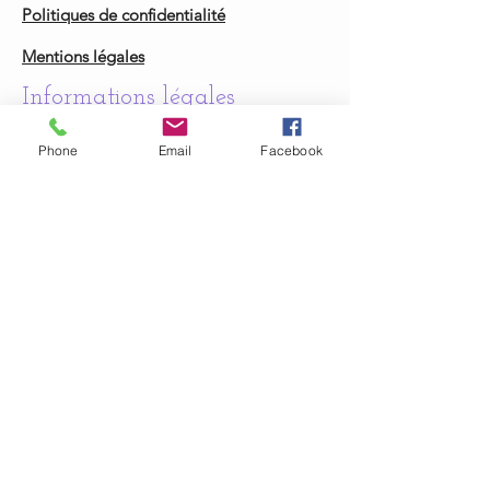
Politiques de confidentialité
Mentions légales
Informations légales
arisliaformation@hotmail.com
Phone
Email
Facebook
La certification qualité a été délivrée au titre
de la catégorie d'action suivante:
Actions de formation
Actions d formation par apprentissage
Découvrez notre certification Qualiopi
© 2023 par CFA ARISLIA.
Conditions Général de Ventes