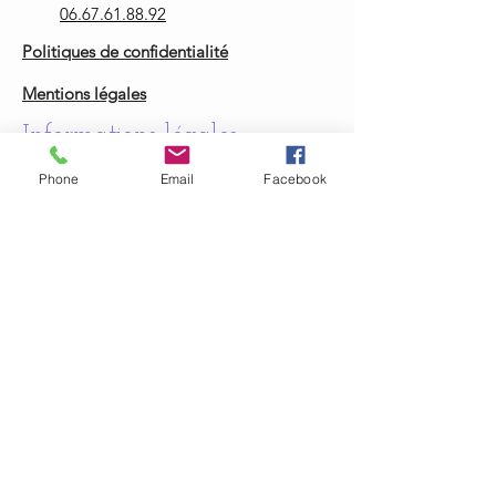
06.67.61.88.92
Politiques de confidentialité
Mentions légales
Informations légales
arisliaformation@hotmail.com
Phone
Email
Facebook
La certification qualité a été délivrée au titre
de la catégorie d'action suivante:
Actions de formation
Actions d formation par apprentissage
Découvrez notre certification Qualiopi
© 2023 par CFA ARISLIA.